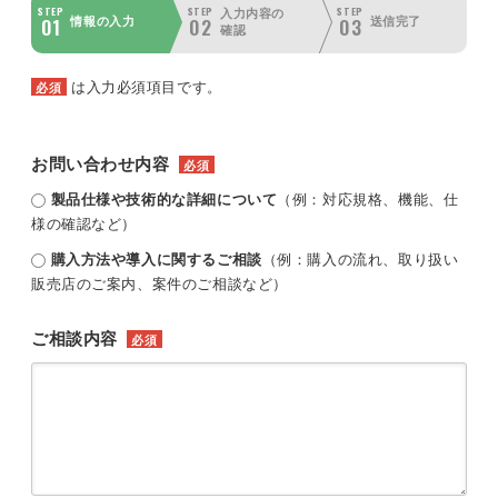
STEP
STEP
STEP
入力内容の
01
02
03
情報の入力
送信完了
確認
は入力必須項目です。
必須
お問い合わせ内容
必須
製品仕様や技術的な詳細について
（例：対応規格、機能、仕
様の確認など）
購入方法や導入に関するご相談
（例：購入の流れ、取り扱い
販売店のご案内、案件のご相談など）
ご相談内容
必須