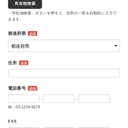
所在地検索
「所在地検索」ボタンを押すと、住所の一部を自動的に入力で
きます。
都道府県
必須
住所
必須
電話番号
必須
-
-
例：03-1234-5678
FAX