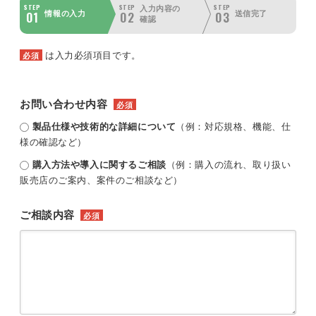
STEP
STEP
STEP
入力内容の
01
02
03
情報の入力
送信完了
確認
は入力必須項目です。
必須
お問い合わせ内容
必須
製品仕様や技術的な詳細について
（例：対応規格、機能、仕
様の確認など）
購入方法や導入に関するご相談
（例：購入の流れ、取り扱い
販売店のご案内、案件のご相談など）
ご相談内容
必須