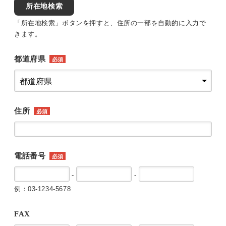
所在地検索
「所在地検索」ボタンを押すと、住所の一部を自動的に入力で
きます。
都道府県
必須
住所
必須
電話番号
必須
-
-
例：03-1234-5678
FAX