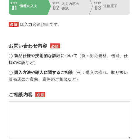
STEP
STEP
STEP
入力内容の
01
02
03
情報の入力
送信完了
確認
は入力必須項目です。
必須
お問い合わせ内容
必須
製品仕様や技術的な詳細について
（例：対応規格、機能、仕
様の確認など）
購入方法や導入に関するご相談
（例：購入の流れ、取り扱い
販売店のご案内、案件のご相談など）
ご相談内容
必須