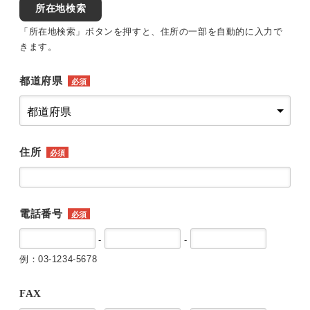
所在地検索
「所在地検索」ボタンを押すと、住所の一部を自動的に入力で
きます。
都道府県
必須
住所
必須
電話番号
必須
-
-
例：03-1234-5678
FAX