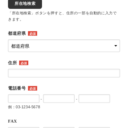
所在地検索
「所在地検索」ボタンを押すと、住所の一部を自動的に入力で
きます。
都道府県
必須
住所
必須
電話番号
必須
-
-
例：03-1234-5678
FAX