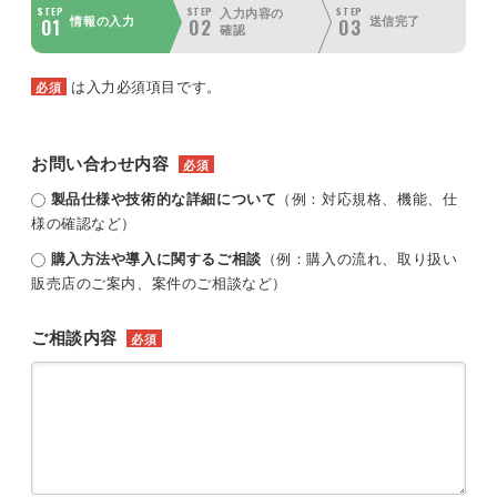
STEP
STEP
STEP
入力内容の
01
02
03
情報の入力
送信完了
確認
は入力必須項目です。
必須
お問い合わせ内容
必須
製品仕様や技術的な詳細について
（例：対応規格、機能、仕
様の確認など）
購入方法や導入に関するご相談
（例：購入の流れ、取り扱い
販売店のご案内、案件のご相談など）
ご相談内容
必須