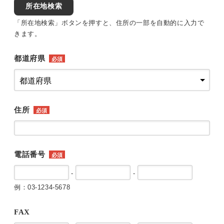
所在地検索
「所在地検索」ボタンを押すと、住所の一部を自動的に入力で
きます。
都道府県
必須
住所
必須
電話番号
必須
-
-
例：03-1234-5678
FAX