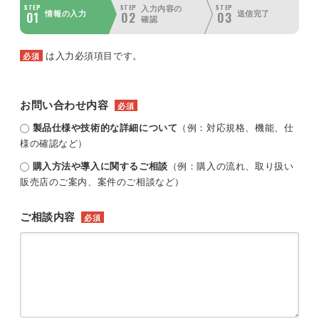
STEP
STEP
STEP
入力内容の
01
02
03
情報の入力
送信完了
確認
は入力必須項目です。
必須
お問い合わせ内容
必須
製品仕様や技術的な詳細について
（例：対応規格、機能、仕
様の確認など）
購入方法や導入に関するご相談
（例：購入の流れ、取り扱い
販売店のご案内、案件のご相談など）
ご相談内容
必須