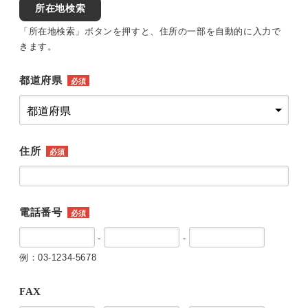
所在地検索
「所在地検索」ボタンを押すと、住所の一部を自動的に入力で
きます。
都道府県
必須
住所
必須
電話番号
必須
-
-
例：03-1234-5678
FAX