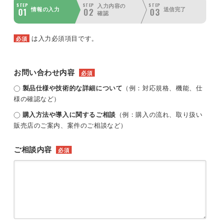
STEP
STEP
STEP
入力内容の
01
02
03
情報の入力
送信完了
確認
は入力必須項目です。
必須
お問い合わせ内容
必須
製品仕様や技術的な詳細について
（例：対応規格、機能、仕
様の確認など）
購入方法や導入に関するご相談
（例：購入の流れ、取り扱い
販売店のご案内、案件のご相談など）
ご相談内容
必須