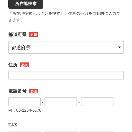
所在地検索
「所在地検索」ボタンを押すと、住所の一部を自動的に入力で
きます。
都道府県
必須
住所
必須
電話番号
必須
-
-
例：03-1234-5678
FAX