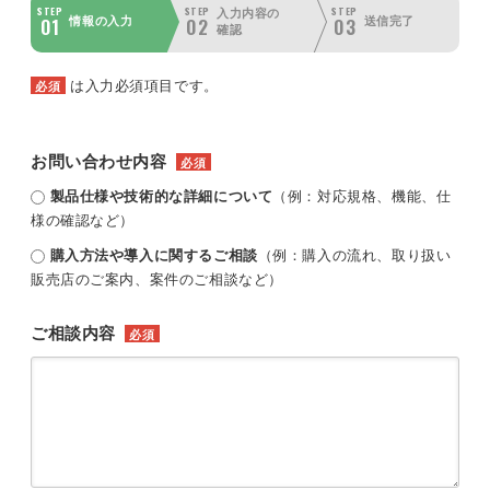
STEP
STEP
STEP
入力内容の
01
02
03
情報の入力
送信完了
確認
は入力必須項目です。
必須
お問い合わせ内容
必須
製品仕様や技術的な詳細について
（例：対応規格、機能、仕
様の確認など）
購入方法や導入に関するご相談
（例：購入の流れ、取り扱い
販売店のご案内、案件のご相談など）
ご相談内容
必須