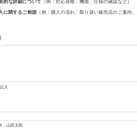
術的な詳細について
（例：対応規格、機能、仕様の確認など）
入に関するご相談
（例：購入の流れ、取り扱い販売店のご案内、
由記入
例：山田太郎