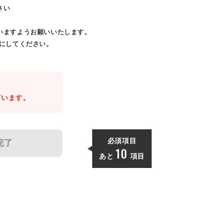
さい
いますようお願いいたします。
効にしてください。
。
ざいます。
必須項目
完了
10
あと
項目