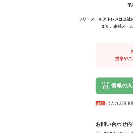
導
フリーメールアドレスは当社
また、迷惑メール
提案やご
STEP
情報の入
01
は入力必須項
必須
お問い合わせ内