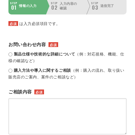
STEP
STEP
STEP
入力内容の
01
02
03
情報の入力
送信完了
確認
は入力必須項目です。
必須
お問い合わせ内容
必須
製品仕様や技術的な詳細について
（例：対応規格、機能、仕
様の確認など）
購入方法や導入に関するご相談
（例：購入の流れ、取り扱い
販売店のご案内、案件のご相談など）
ご相談内容
必須