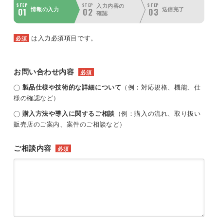
STEP
STEP
STEP
入力内容の
01
02
03
情報の入力
送信完了
確認
は入力必須項目です。
必須
お問い合わせ内容
必須
製品仕様や技術的な詳細について
（例：対応規格、機能、仕
様の確認など）
購入方法や導入に関するご相談
（例：購入の流れ、取り扱い
販売店のご案内、案件のご相談など）
ご相談内容
必須