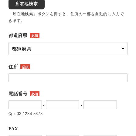
所在地検索
「所在地検索」ボタンを押すと、住所の一部を自動的に入力で
きます。
都道府県
必須
住所
必須
電話番号
必須
-
-
例：03-1234-5678
FAX