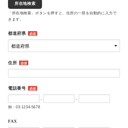
所在地検索
「所在地検索」ボタンを押すと、住所の一部を自動的に入力で
きます。
都道府県
必須
住所
必須
電話番号
必須
-
-
例：03-1234-5678
FAX