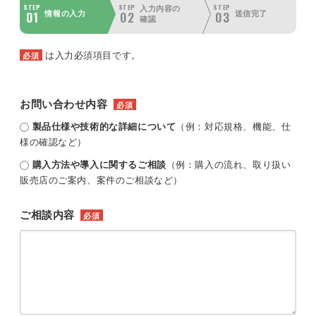
STEP
STEP
STEP
入力内容の
01
02
03
情報の入力
送信完了
確認
は入力必須項目です。
必須
お問い合わせ内容
必須
製品仕様や技術的な詳細について
（例：対応規格、機能、仕
様の確認など）
購入方法や導入に関するご相談
（例：購入の流れ、取り扱い
販売店のご案内、案件のご相談など）
ご相談内容
必須