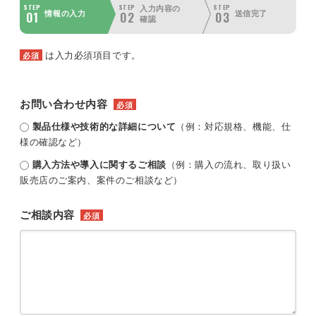
STEP
STEP
STEP
入力内容の
01
02
03
情報の入力
送信完了
確認
は入力必須項目です。
必須
お問い合わせ内容
必須
製品仕様や技術的な詳細について
（例：対応規格、機能、仕
様の確認など）
購入方法や導入に関するご相談
（例：購入の流れ、取り扱い
販売店のご案内、案件のご相談など）
ご相談内容
必須