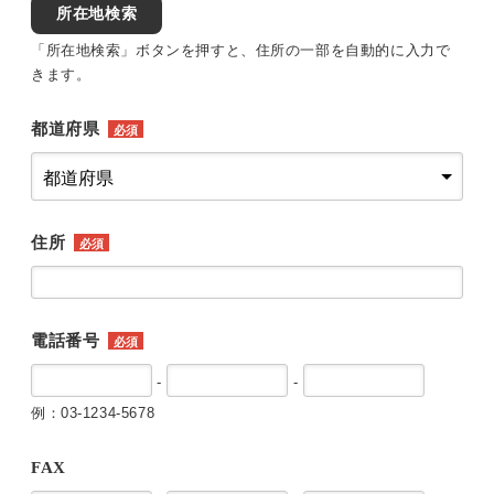
所在地検索
「所在地検索」ボタンを押すと、住所の一部を自動的に入力で
きます。
都道府県
必須
住所
必須
電話番号
必須
-
-
例：03-1234-5678
FAX