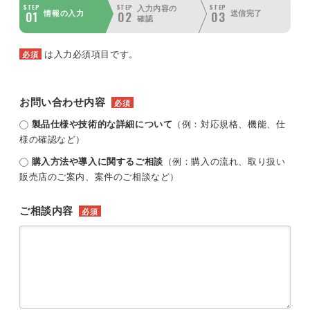
STEP
STEP
STEP
入力内容の
01
02
03
情報の入力
送信完了
確認
は入力必須項目です。
必須
お問い合わせ内容
必須
製品仕様や技術的な詳細について
（例：対応規格、機能、仕
様の確認など）
購入方法や導入に関するご相談
（例：購入の流れ、取り扱い
販売店のご案内、案件のご相談など）
ご相談内容
必須