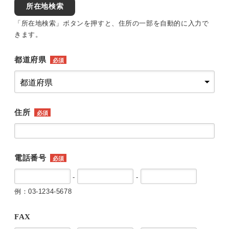
所在地検索
「所在地検索」ボタンを押すと、住所の一部を自動的に入力で
きます。
都道府県
必須
住所
必須
電話番号
必須
-
-
例：03-1234-5678
FAX