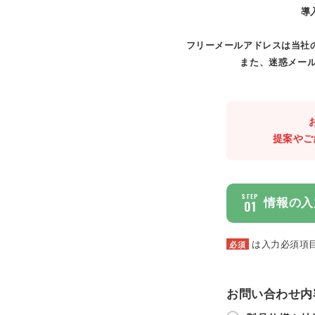
導
フリーメールアドレスは当社
また、迷惑メール
提案やご
STEP
情報の入
01
は入力必須項
必須
お問い合わせ内