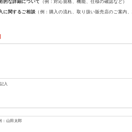
術的な詳細について
（例：対応規格、機能、仕様の確認など）
入に関するご相談
（例：購入の流れ、取り扱い販売店のご案内、
由記入
例：山田太郎