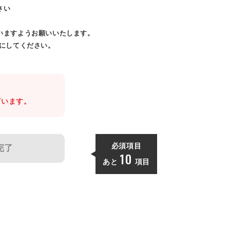
さい
いますようお願いいたします。
効にしてください。
。
ざいます。
必須項目
完了
10
あと
項目