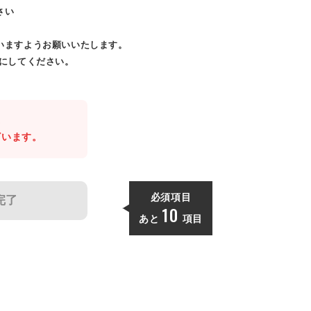
さい
いますようお願いいたします。
効にしてください。
。
ざいます。
必須項目
完了
10
あと
項目