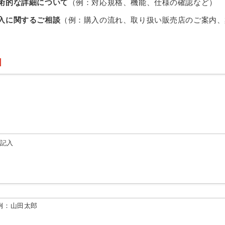
術的な詳細について
（例：対応規格、機能、仕様の確認など）
入に関するご相談
（例：購入の流れ、取り扱い販売店のご案内、
由記入
例：山田太郎