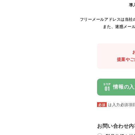
導
フリーメールアドレスは当社
また、迷惑メール
提案やご
STEP
情報の入
01
は入力必須項
必須
お問い合わせ内