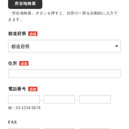
所在地検索
「所在地検索」ボタンを押すと、住所の一部を自動的に入力で
きます。
都道府県
必須
住所
必須
電話番号
必須
-
-
例：03-1234-5678
FAX