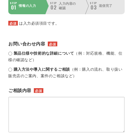
STEP
STEP
STEP
入力内容の
01
02
03
情報の入力
送信完了
確認
は入力必須項目です。
必須
お問い合わせ内容
必須
製品仕様や技術的な詳細について
（例：対応規格、機能、仕
様の確認など）
購入方法や導入に関するご相談
（例：購入の流れ、取り扱い
販売店のご案内、案件のご相談など）
ご相談内容
必須