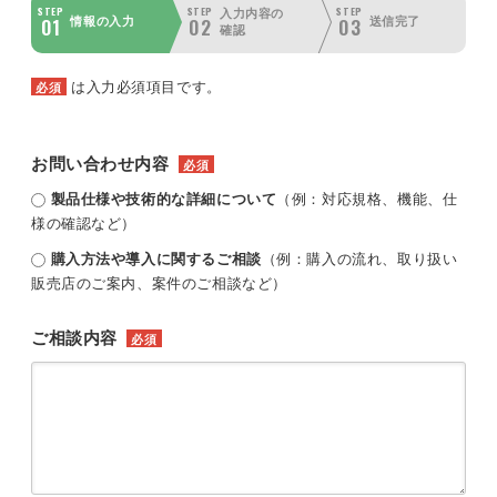
STEP
STEP
STEP
入力内容の
01
02
03
情報の入力
送信完了
確認
は入力必須項目です。
必須
お問い合わせ内容
必須
製品仕様や技術的な詳細について
（例：対応規格、機能、仕
様の確認など）
購入方法や導入に関するご相談
（例：購入の流れ、取り扱い
販売店のご案内、案件のご相談など）
ご相談内容
必須