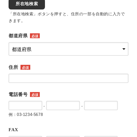
所在地検索
「所在地検索」ボタンを押すと、住所の一部を自動的に入力で
きます。
都道府県
必須
住所
必須
電話番号
必須
-
-
例：03-1234-5678
FAX