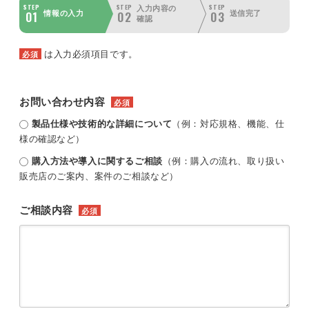
STEP
STEP
STEP
入力内容の
01
02
03
情報の入力
送信完了
確認
は入力必須項目です。
必須
お問い合わせ内容
必須
製品仕様や技術的な詳細について
（例：対応規格、機能、仕
様の確認など）
購入方法や導入に関するご相談
（例：購入の流れ、取り扱い
販売店のご案内、案件のご相談など）
ご相談内容
必須