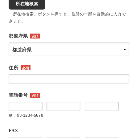
所在地検索
「所在地検索」ボタンを押すと、住所の一部を自動的に入力で
きます。
都道府県
必須
住所
必須
電話番号
必須
-
-
例：03-1234-5678
FAX