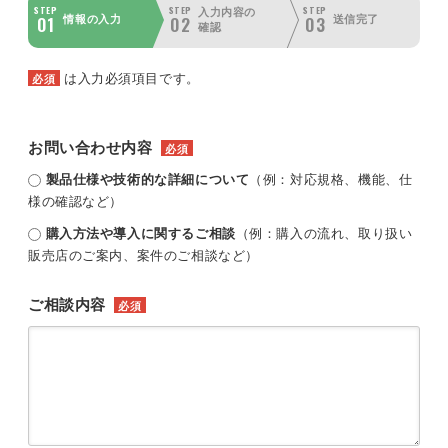
STEP
STEP
STEP
入力内容の
01
02
03
情報の入力
送信完了
確認
は入力必須項目です。
必須
お問い合わせ内容
必須
製品仕様や技術的な詳細について
（例：対応規格、機能、仕
様の確認など）
購入方法や導入に関するご相談
（例：購入の流れ、取り扱い
販売店のご案内、案件のご相談など）
ご相談内容
必須