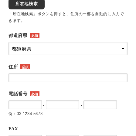
所在地検索
「所在地検索」ボタンを押すと、住所の一部を自動的に入力で
きます。
都道府県
必須
住所
必須
電話番号
必須
-
-
例：03-1234-5678
FAX