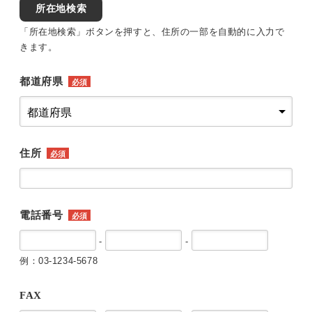
所在地検索
「所在地検索」ボタンを押すと、住所の一部を自動的に入力で
きます。
都道府県
必須
住所
必須
電話番号
必須
-
-
例：03-1234-5678
FAX