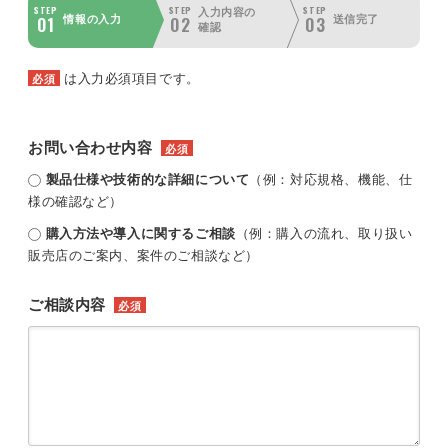
STEP
STEP
STEP
入力内容の
01
02
03
情報の入力
送信完了
確認
は入力必須項目です。
必須
お問い合わせ内容
必須
製品仕様や技術的な詳細について
（例：対応規格、機能、仕
様の確認など）
購入方法や導入に関するご相談
（例：購入の流れ、取り扱い
販売店のご案内、案件のご相談など）
ご相談内容
必須