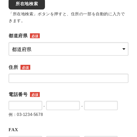
所在地検索
「所在地検索」ボタンを押すと、住所の一部を自動的に入力で
きます。
都道府県
必須
住所
必須
電話番号
必須
-
-
例：03-1234-5678
FAX