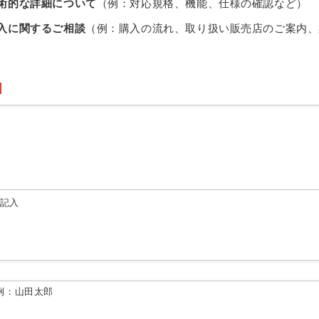
術的な詳細について
（例：対応規格、機能、仕様の確認など）
入に関するご相談
（例：購入の流れ、取り扱い販売店のご案内、
由記入
例：山田太郎