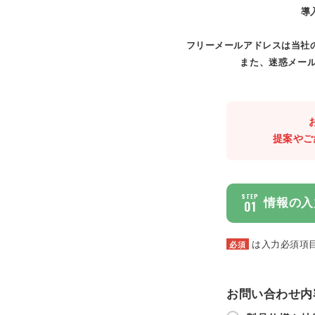
導
フリーメールアドレスは当社
また、迷惑メール
提案やご
STEP
情報の入
01
は入力必須項
必須
お問い合わせ内