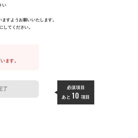
さい
いますようお願いいたします。
効にしてください。
。
ざいます。
必須項目
完了
10
あと
項目