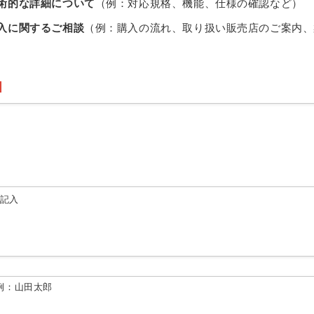
術的な詳細について
（例：対応規格、機能、仕様の確認など）
入に関するご相談
（例：購入の流れ、取り扱い販売店のご案内、
由記入
例：山田太郎