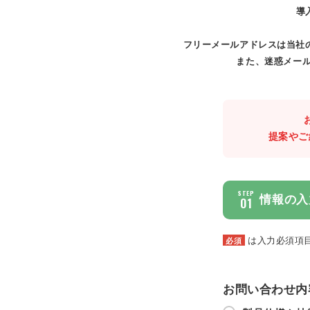
導
フリーメールアドレスは当社
また、迷惑メール
提案やご
STEP
情報の入
01
は入力必須項
必須
お問い合わせ内