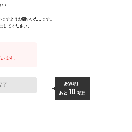
さい
いますようお願いいたします。
効にしてください。
。
ざいます。
必須項目
完了
10
あと
項目