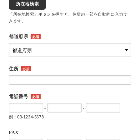
所在地検索
「所在地検索」ボタンを押すと、住所の一部を自動的に入力で
きます。
都道府県
必須
住所
必須
電話番号
必須
-
-
例：03-1234-5678
FAX