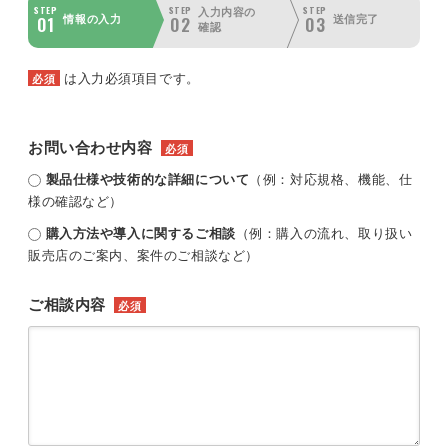
STEP
STEP
STEP
入力内容の
01
02
03
情報の入力
送信完了
確認
は入力必須項目です。
必須
お問い合わせ内容
必須
製品仕様や技術的な詳細について
（例：対応規格、機能、仕
様の確認など）
購入方法や導入に関するご相談
（例：購入の流れ、取り扱い
販売店のご案内、案件のご相談など）
ご相談内容
必須