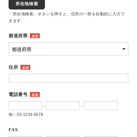
所在地検索
「所在地検索」ボタンを押すと、住所の一部を自動的に入力で
きます。
都道府県
必須
住所
必須
電話番号
必須
-
-
例：03-1234-5678
FAX