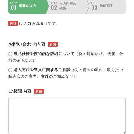
STEP
STEP
STEP
入力内容の
01
02
03
情報の入力
送信完了
確認
は入力必須項目です。
必須
お問い合わせ内容
必須
製品仕様や技術的な詳細について
（例：対応規格、機能、仕
様の確認など）
購入方法や導入に関するご相談
（例：購入の流れ、取り扱い
販売店のご案内、案件のご相談など）
ご相談内容
必須