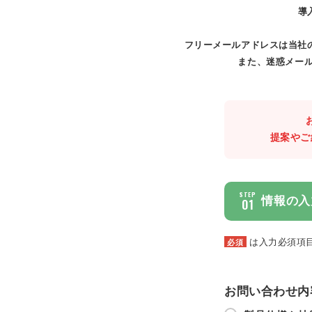
導
フリーメールアドレスは当社
また、迷惑メール
提案やご
STEP
情報の入
01
は入力必須項
必須
お問い合わせ内