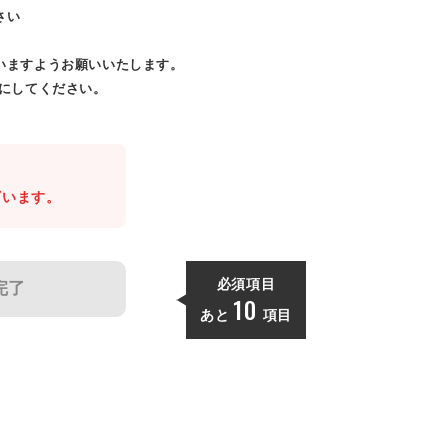
さい
いますようお願いいたします。
効にしてください。
。
ざいます。
必須項目
完了
10
あと
項目