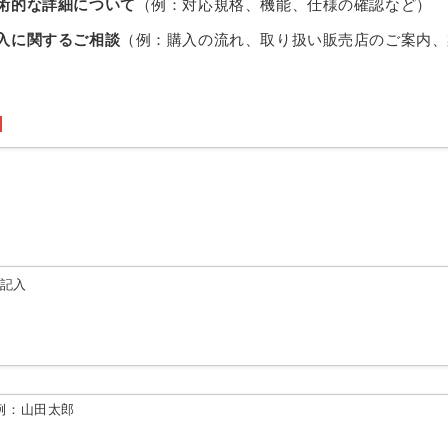
術的な詳細について
（例：対応規格、機能、仕様の確認など）
入に関するご相談
（例：購入の流れ、取り扱い販売店のご案内、
由記入
例：山田太郎