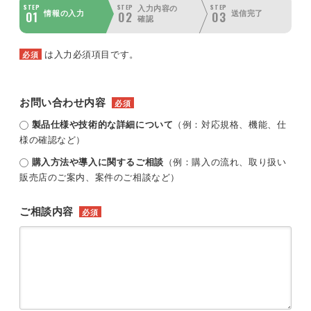
STEP
STEP
STEP
入力内容の
01
02
03
情報の入力
送信完了
確認
は入力必須項目です。
必須
お問い合わせ内容
必須
製品仕様や技術的な詳細について
（例：対応規格、機能、仕
様の確認など）
購入方法や導入に関するご相談
（例：購入の流れ、取り扱い
販売店のご案内、案件のご相談など）
ご相談内容
必須