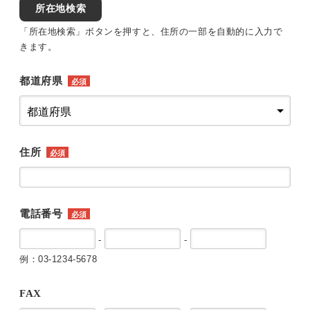
所在地検索
「所在地検索」ボタンを押すと、住所の一部を自動的に入力で
きます。
都道府県
必須
住所
必須
電話番号
必須
-
-
例：03-1234-5678
FAX