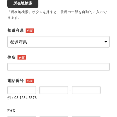
所在地検索
「所在地検索」ボタンを押すと、住所の一部を自動的に入力で
きます。
都道府県
必須
住所
必須
電話番号
必須
-
-
例：03-1234-5678
FAX