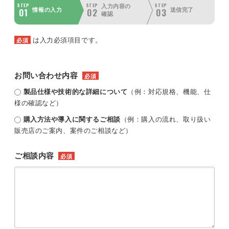
STEP
STEP
STEP
入力内容の
01
02
03
情報の入力
送信完了
確認
は入力必須項目です。
必須
お問い合わせ内容
必須
製品仕様や技術的な詳細について
（例：対応規格、機能、仕
様の確認など）
購入方法や導入に関するご相談
（例：購入の流れ、取り扱い
販売店のご案内、案件のご相談など）
ご相談内容
必須