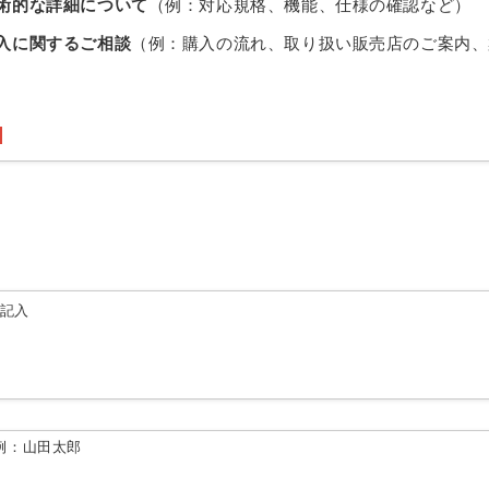
術的な詳細について
（例：対応規格、機能、仕様の確認など）
入に関するご相談
（例：購入の流れ、取り扱い販売店のご案内、
由記入
例：山田太郎