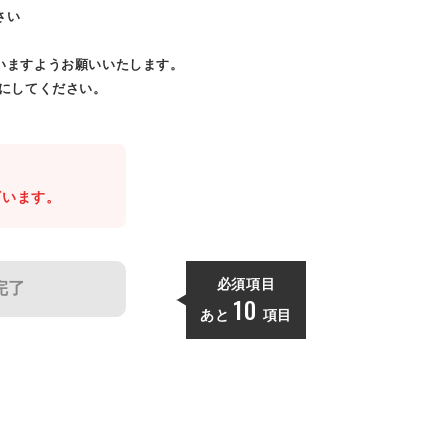
さい
いますようお願いいたします。
効にしてください。
。
ざいます。
必須項目
完了
10
あと
項目