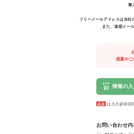
導
フリーメールアドレスは当社
また、迷惑メール
提案やご
STEP
情報の入
01
は入力必須項
必須
お問い合わせ内