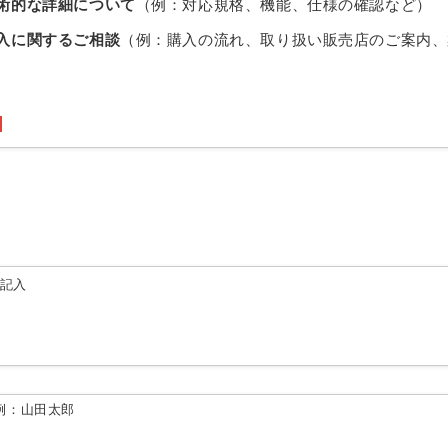
術的な詳細について
（例：対応規格、機能、仕様の確認など）
入に関するご相談
（例：購入の流れ、取り扱い販売店のご案内、
由記入
例：山田太郎