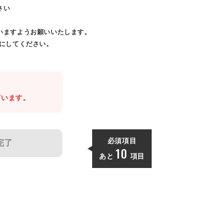
さい
いますようお願いいたします。
効にしてください。
。
ざいます。
必須項目
完了
10
あと
項目