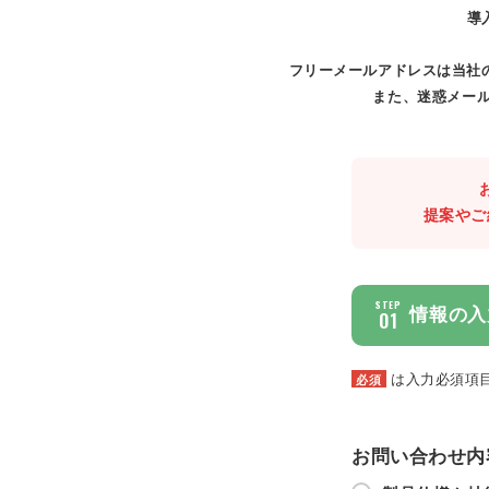
導
フリーメールアドレスは当社
また、迷惑メール
提案やご
STEP
情報の入
01
は入力必須項
必須
お問い合わせ内