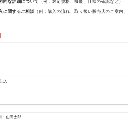
術的な詳細について
（例：対応規格、機能、仕様の確認など）
入に関するご相談
（例：購入の流れ、取り扱い販売店のご案内、
由記入
例：山田太郎