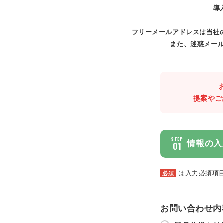
導
フリーメールアドレスは当社
また、迷惑メール
提案やご
STEP
情報の入
01
は入力必須項
必須
お問い合わせ内