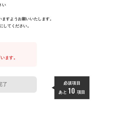
さい
いますようお願いいたします。
効にしてください。
。
ざいます。
必須項目
完了
10
あと
項目