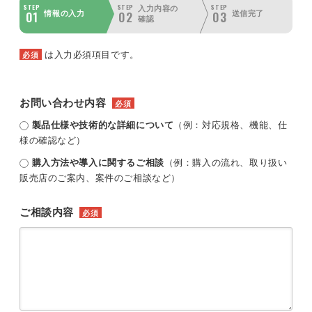
STEP
STEP
STEP
入力内容の
01
02
03
情報の入力
送信完了
確認
は入力必須項目です。
必須
お問い合わせ内容
必須
製品仕様や技術的な詳細について
（例：対応規格、機能、仕
様の確認など）
購入方法や導入に関するご相談
（例：購入の流れ、取り扱い
販売店のご案内、案件のご相談など）
ご相談内容
必須