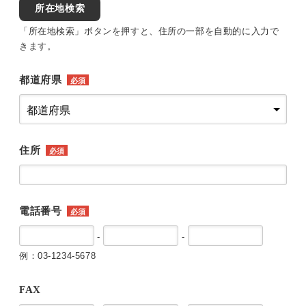
所在地検索
「所在地検索」ボタンを押すと、住所の一部を自動的に入力で
きます。
都道府県
必須
住所
必須
電話番号
必須
-
-
例：03-1234-5678
FAX