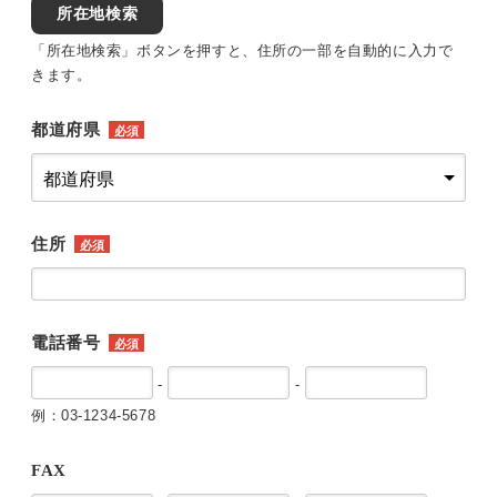
所在地検索
「所在地検索」ボタンを押すと、住所の一部を自動的に入力で
きます。
都道府県
必須
住所
必須
電話番号
必須
-
-
例：03-1234-5678
FAX