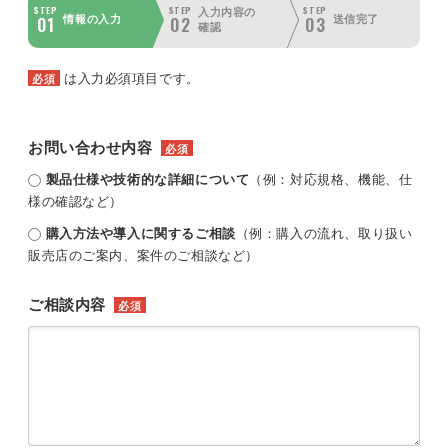
STEP
STEP
STEP
入力内容の
01
02
03
情報の入力
送信完了
確認
は入力必須項目です。
必須
お問い合わせ内容
必須
製品仕様や技術的な詳細について
（例：対応規格、機能、仕
様の確認など）
購入方法や導入に関するご相談
（例：購入の流れ、取り扱い
販売店のご案内、案件のご相談など）
ご相談内容
必須