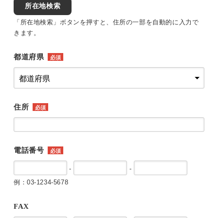
所在地検索
「所在地検索」ボタンを押すと、住所の一部を自動的に入力で
きます。
都道府県
必須
住所
必須
電話番号
必須
-
-
例：03-1234-5678
FAX