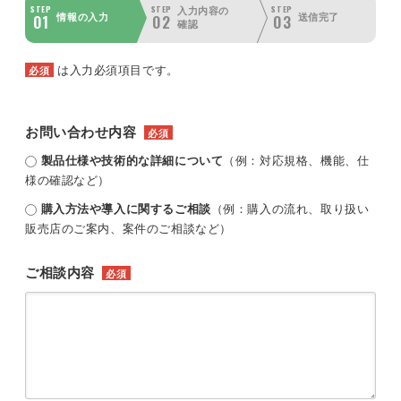
STEP
STEP
STEP
入力内容の
01
02
03
情報の入力
送信完了
確認
は入力必須項目です。
必須
お問い合わせ内容
必須
製品仕様や技術的な詳細について
（例：対応規格、機能、仕
様の確認など）
購入方法や導入に関するご相談
（例：購入の流れ、取り扱い
販売店のご案内、案件のご相談など）
ご相談内容
必須