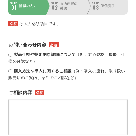
STEP
STEP
STEP
入力内容の
01
02
03
情報の入力
送信完了
確認
は入力必須項目です。
必須
お問い合わせ内容
必須
製品仕様や技術的な詳細について
（例：対応規格、機能、仕
様の確認など）
購入方法や導入に関するご相談
（例：購入の流れ、取り扱い
販売店のご案内、案件のご相談など）
ご相談内容
必須