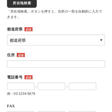
所在地検索
「所在地検索」ボタンを押すと、住所の一部を自動的に入力で
きます。
都道府県
必須
住所
必須
電話番号
必須
-
-
例：03-1234-5678
FAX