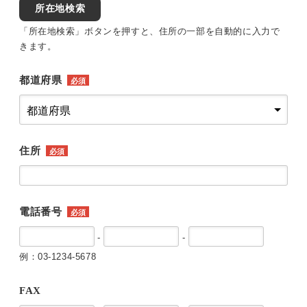
所在地検索
「所在地検索」ボタンを押すと、住所の一部を自動的に入力で
きます。
都道府県
必須
住所
必須
電話番号
必須
-
-
例：03-1234-5678
FAX