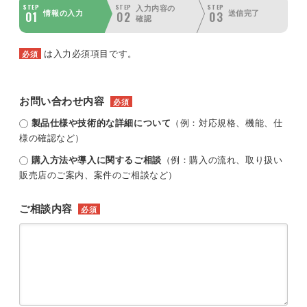
STEP
STEP
STEP
入力内容の
01
02
03
情報の入力
送信完了
確認
は入力必須項目です。
必須
お問い合わせ内容
必須
製品仕様や技術的な詳細について
（例：対応規格、機能、仕
様の確認など）
購入方法や導入に関するご相談
（例：購入の流れ、取り扱い
販売店のご案内、案件のご相談など）
ご相談内容
必須