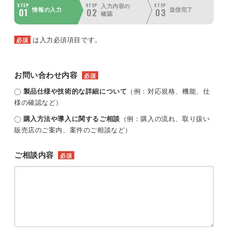
STEP
STEP
STEP
入力内容の
01
02
03
情報の入力
送信完了
確認
は入力必須項目です。
必須
お問い合わせ内容
必須
製品仕様や技術的な詳細について
（例：対応規格、機能、仕
様の確認など）
購入方法や導入に関するご相談
（例：購入の流れ、取り扱い
販売店のご案内、案件のご相談など）
ご相談内容
必須