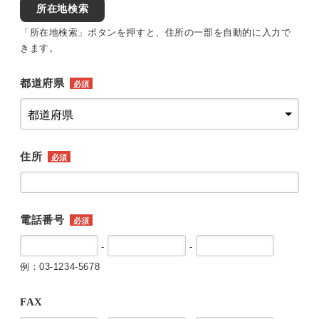
所在地検索
「所在地検索」ボタンを押すと、住所の一部を自動的に入力で
きます。
都道府県
必須
住所
必須
電話番号
必須
-
-
例：03-1234-5678
FAX