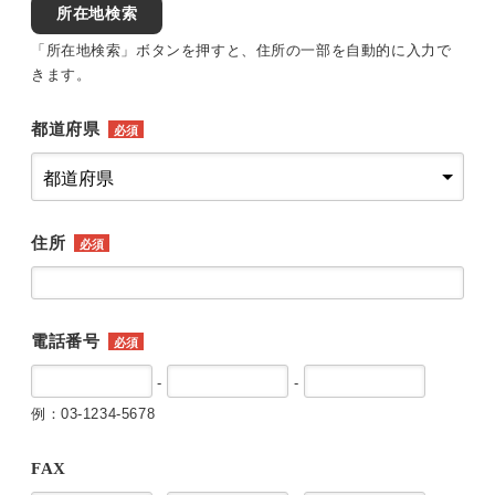
所在地検索
「所在地検索」ボタンを押すと、住所の一部を自動的に入力で
きます。
都道府県
必須
住所
必須
電話番号
必須
-
-
例：03-1234-5678
FAX