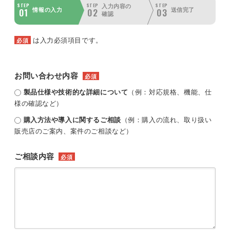
STEP
STEP
STEP
入力内容の
01
02
03
情報の入力
送信完了
確認
は入力必須項目です。
必須
お問い合わせ内容
必須
製品仕様や技術的な詳細について
（例：対応規格、機能、仕
様の確認など）
購入方法や導入に関するご相談
（例：購入の流れ、取り扱い
販売店のご案内、案件のご相談など）
ご相談内容
必須