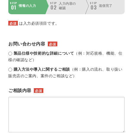
STEP
STEP
STEP
入力内容の
01
02
03
情報の入力
送信完了
確認
は入力必須項目です。
必須
お問い合わせ内容
必須
製品仕様や技術的な詳細について
（例：対応規格、機能、仕
様の確認など）
購入方法や導入に関するご相談
（例：購入の流れ、取り扱い
販売店のご案内、案件のご相談など）
ご相談内容
必須