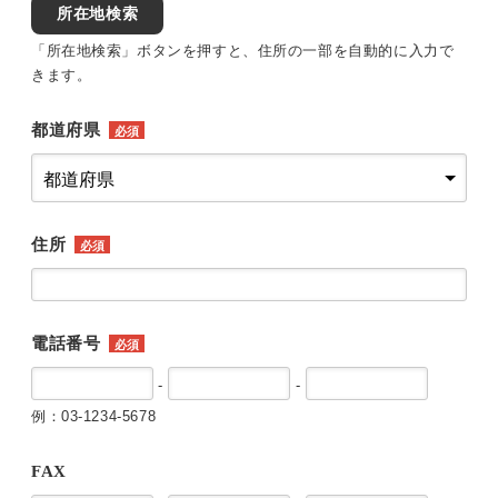
所在地検索
「所在地検索」ボタンを押すと、住所の一部を自動的に入力で
きます。
都道府県
必須
住所
必須
電話番号
必須
-
-
例：03-1234-5678
FAX