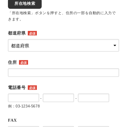
所在地検索
「所在地検索」ボタンを押すと、住所の一部を自動的に入力で
きます。
都道府県
必須
住所
必須
電話番号
必須
-
-
例：03-1234-5678
FAX