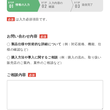
STEP
STEP
STEP
入力内容の
01
02
03
情報の入力
送信完了
確認
は入力必須項目です。
必須
お問い合わせ内容
必須
製品仕様や技術的な詳細について
（例：対応規格、機能、仕
様の確認など）
購入方法や導入に関するご相談
（例：購入の流れ、取り扱い
販売店のご案内、案件のご相談など）
ご相談内容
必須