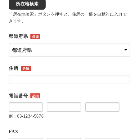
所在地検索
「所在地検索」ボタンを押すと、住所の一部を自動的に入力で
きます。
都道府県
必須
住所
必須
電話番号
必須
-
-
例：03-1234-5678
FAX