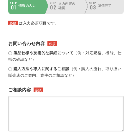
STEP
STEP
STEP
入力内容の
01
02
03
情報の入力
送信完了
確認
は入力必須項目です。
必須
お問い合わせ内容
必須
製品仕様や技術的な詳細について
（例：対応規格、機能、仕
様の確認など）
購入方法や導入に関するご相談
（例：購入の流れ、取り扱い
販売店のご案内、案件のご相談など）
ご相談内容
必須