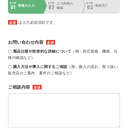
STEP
STEP
STEP
入力内容の
01
02
03
情報の入力
送信完了
確認
は入力必須項目です。
必須
お問い合わせ内容
必須
製品仕様や技術的な詳細について
（例：対応規格、機能、仕
様の確認など）
購入方法や導入に関するご相談
（例：購入の流れ、取り扱い
販売店のご案内、案件のご相談など）
ご相談内容
必須