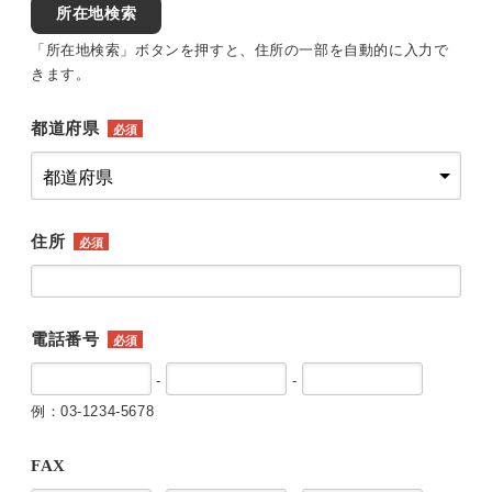
所在地検索
「所在地検索」ボタンを押すと、住所の一部を自動的に入力で
きます。
都道府県
必須
住所
必須
電話番号
必須
-
-
例：03-1234-5678
FAX