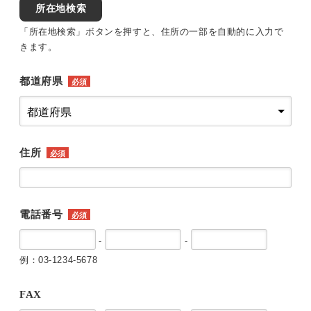
所在地検索
「所在地検索」ボタンを押すと、住所の一部を自動的に入力で
きます。
都道府県
必須
住所
必須
電話番号
必須
-
-
例：03-1234-5678
FAX