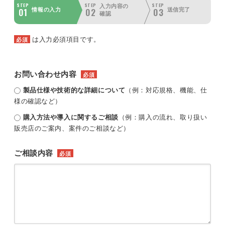
STEP
STEP
STEP
入力内容の
01
02
03
情報の入力
送信完了
確認
は入力必須項目です。
必須
お問い合わせ内容
必須
製品仕様や技術的な詳細について
（例：対応規格、機能、仕
様の確認など）
購入方法や導入に関するご相談
（例：購入の流れ、取り扱い
販売店のご案内、案件のご相談など）
ご相談内容
必須