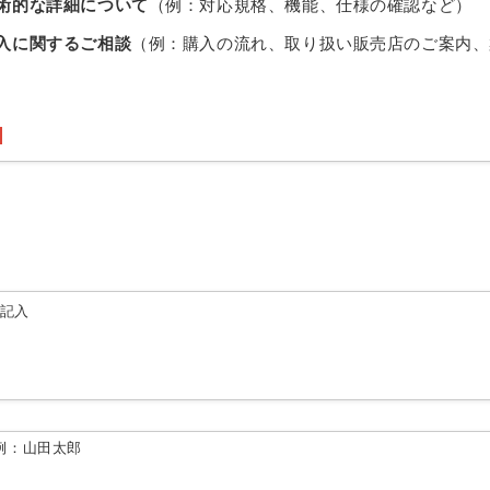
術的な詳細について
（例：対応規格、機能、仕様の確認など）
入に関するご相談
（例：購入の流れ、取り扱い販売店のご案内、
由記入
例：山田太郎