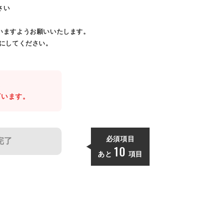
さい
いますようお願いいたします。
効にしてください。
。
ざいます。
必須項目
完了
10
あと
項目