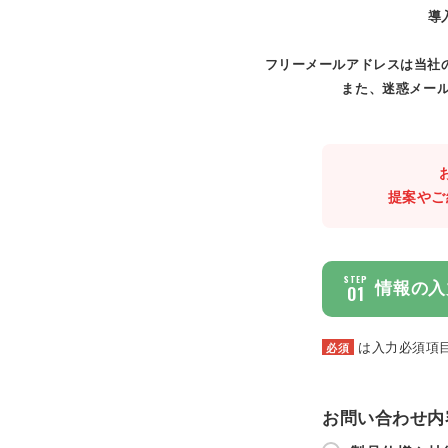
導
フリーメールアドレスは当社
また、迷惑メール
提案やご
STEP
情報の入
01
は入力必須項
必須
お問い合わせ内