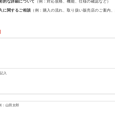
術的な詳細について
（例：対応規格、機能、仕様の確認など）
入に関するご相談
（例：購入の流れ、取り扱い販売店のご案内、
由記入
例：山田太郎