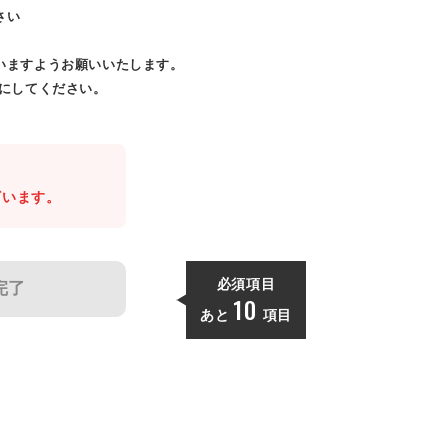
さい
いますようお願いいたします。
効にしてください。
。
ざいます。
必須項目
完了
10
あと
項目