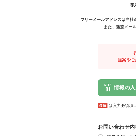
導
フリーメールアドレスは当社
また、迷惑メール
提案やご
STEP
情報の入
01
は入力必須項
必須
お問い合わせ内