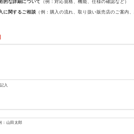
術的な詳細について
（例：対応規格、機能、仕様の確認など）
入に関するご相談
（例：購入の流れ、取り扱い販売店のご案内、
由記入
例：山田太郎