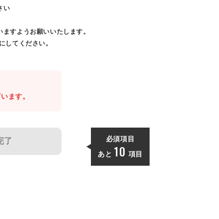
さい
いますようお願いいたします。
効にしてください。
。
ざいます。
必須項目
完了
10
あと
項目