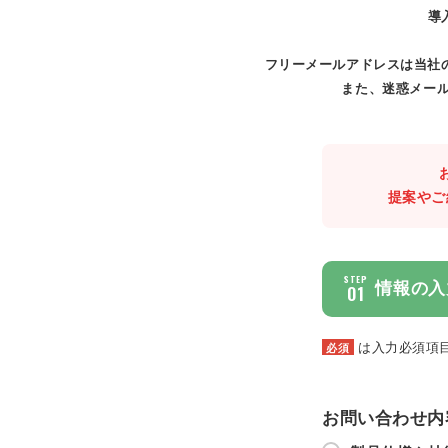
導
フリーメールアドレスは当社
また、迷惑メール
提案やご
STEP
情報の入
01
は入力必須項
必須
お問い合わせ内