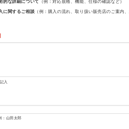
術的な詳細について
（例：対応規格、機能、仕様の確認など）
入に関するご相談
（例：購入の流れ、取り扱い販売店のご案内、
由記入
例：山田太郎