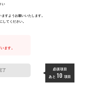
さい
いますようお願いいたします。
効にしてください。
。
ざいます。
必須項目
完了
10
あと
項目