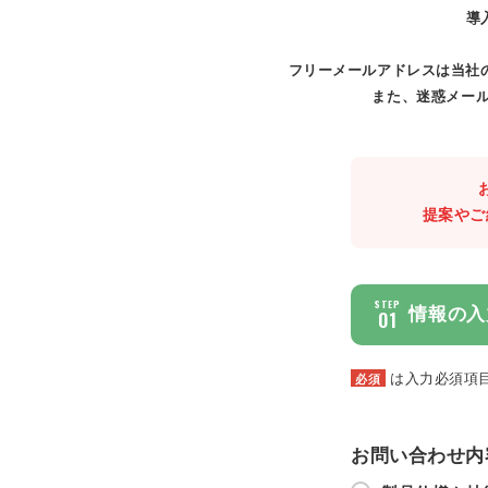
導
フリーメールアドレスは当社
また、迷惑メール
提案やご
STEP
情報の入
01
は入力必須項
必須
お問い合わせ内