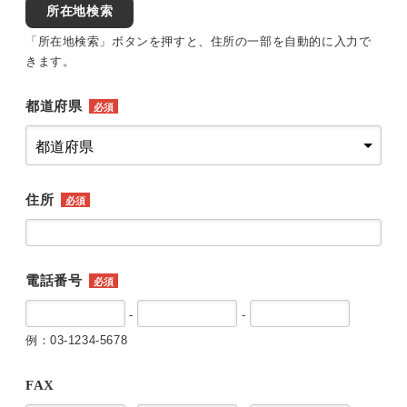
所在地検索
「所在地検索」ボタンを押すと、住所の一部を自動的に入力で
きます。
都道府県
必須
住所
必須
電話番号
必須
-
-
例：03-1234-5678
FAX