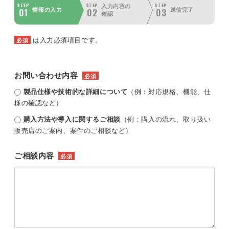
STEP
STEP
STEP
入力内容の
01
02
03
情報の入力
送信完了
確認
は入力必須項目です。
必須
お問い合わせ内容
必須
製品仕様や技術的な詳細について
（例：対応規格、機能、仕
様の確認など）
購入方法や導入に関するご相談
（例：購入の流れ、取り扱い
販売店のご案内、案件のご相談など）
ご相談内容
必須