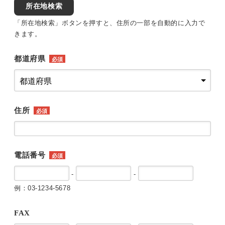
所在地検索
「所在地検索」ボタンを押すと、住所の一部を自動的に入力で
きます。
都道府県
必須
住所
必須
電話番号
必須
-
-
例：03-1234-5678
FAX