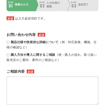
STEP
STEP
STEP
入力内容の
01
02
03
情報の入力
送信完了
確認
は入力必須項目です。
必須
お問い合わせ内容
必須
製品仕様や技術的な詳細について
（例：対応規格、機能、仕
様の確認など）
購入方法や導入に関するご相談
（例：購入の流れ、取り扱い
販売店のご案内、案件のご相談など）
ご相談内容
必須