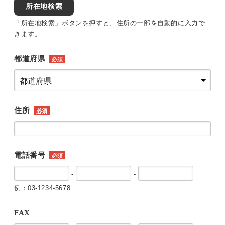
所在地検索
「所在地検索」ボタンを押すと、住所の一部を自動的に入力で
きます。
都道府県
必須
住所
必須
電話番号
必須
-
-
例：03-1234-5678
FAX