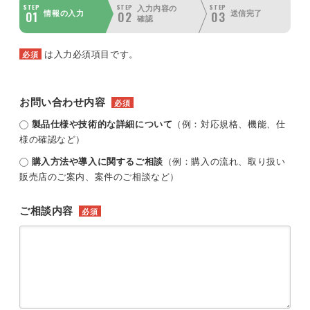
STEP
STEP
STEP
入力内容の
01
02
03
情報の入力
送信完了
確認
は入力必須項目です。
必須
お問い合わせ内容
必須
製品仕様や技術的な詳細について
（例：対応規格、機能、仕
様の確認など）
購入方法や導入に関するご相談
（例：購入の流れ、取り扱い
販売店のご案内、案件のご相談など）
ご相談内容
必須